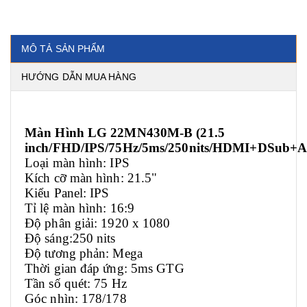
MÔ TẢ SẢN PHẨM
HƯỚNG DẪN MUA HÀNG
Màn Hình LG 22MN430M-B (21.5
inch/FHD/IPS/75Hz/5ms/250nits/HDMI+DSub+A
Loại màn hình: IPS
Kích cỡ màn hình: 21.5"
Kiểu Panel: IPS
Tỉ lệ màn hình: 16:9
Độ phân giải: 1920 x 1080
Độ sáng:250 nits
Độ tương phản: Mega
Thời gian đáp ứng: 5ms GTG
Tần số quét: 75 Hz
Góc nhìn: 178/178