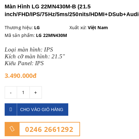
Màn Hình LG 22MN430M-B (21.5
inch/FHD/IPS/75Hz/5ms/250nits/HDMI+DSub+Audi
Thương hiệu:
LG
Xuất xứ:
Việt Nam
Mã sản phẩm:
LG 22MN430M
Loại màn hình: IPS
Kích cỡ màn hình: 21.5"
Kiểu Panel: IPS
3.490.000đ
-
+
CHO VÀO GIỎ HÀNG
0246 2661292