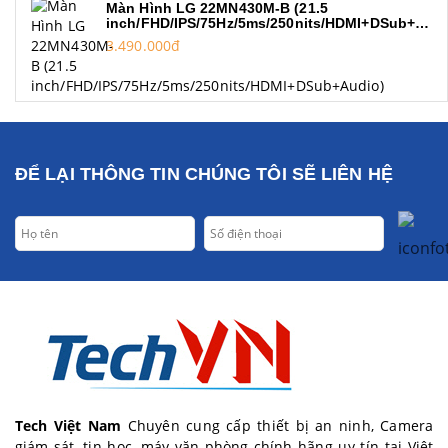
Màn Hình LG 22MN430M-B (21.5
inch/FHD/IPS/75Hz/5ms/250nits/HDMI+DSub+Audio)
3.490.000đ
ĐỂ LẠI THÔNG TIN CHÚNG TÔI SẼ LIÊN HỆ
Tech Việt Nam
Chuyên cung cấp thiết bị an ninh, Camera
giám sát, tin học, máy văn phòng chính hãng uy tín tại Việt