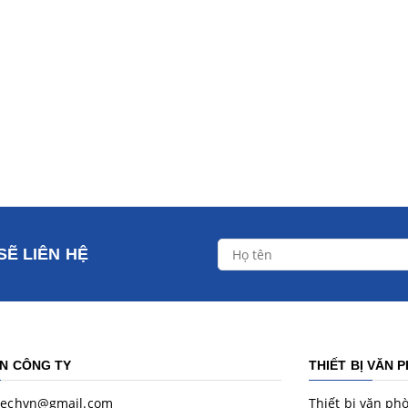
SẼ LIÊN HỆ
IN CÔNG TY
THIẾT BỊ VĂN 
techvn@gmail.com
Thiết bị văn ph