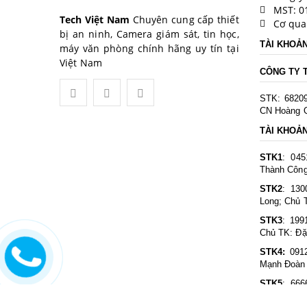
MST: 0
Tech Việt Nam
Chuyên cung cấp thiết
Cơ qua
bị an ninh, Camera giám sát, tin học,
TÀI KHOẢ
máy văn phòng chính hãng uy tín tại
Việt Nam
CÔNG TY 
STK: 6820
CN Hoàng Q
TÀI KHOẢ
STK1
: 04
Thành Công
STK2
: 130
Long; Chủ 
STK3
: 199
Chủ TK: Đ
STK4:
091
Mạnh Đoàn
STK5
: 66
Đình; Chủ 