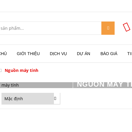
CHỦ
GIỚI THIỆU
DỊCH VỤ
DỰ ÁN
BÁO GIÁ
T
Nguồn máy tính
NGUỒN MÁY T