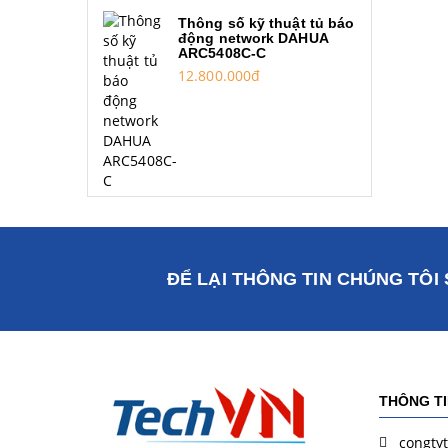
Thông số kỹ thuật tủ báo
động network DAHUA
ARC5408C-C
12.800.000đ
ĐỂ LẠI THÔNG TIN CHÚNG TÔI 
THÔNG T
congty