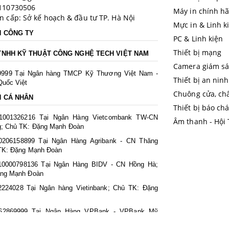
110730506
Máy in chính h
n cấp: Sở kế hoạch & đầu tư TP. Hà Nội
Mực in & Linh k
N CÔNG TY
PC & Linh kiện
Thiết bị mạng
TNHH KỸ THUẬT CÔNG NGHỆ TECH VIỆT NAM
Camera giám sá
9999 Tại Ngân hàng TMCP Kỹ Thương Việt Nam -
Thiết bị an ninh
uốc Việt
Chuông cửa, ch
N CÁ NHÂN
Thiết bị báo ch
51001326216 Tại Ngân Hàng Vietcombank TW-CN
Âm thanh - Hội
; Chủ TK: Đặng Mạnh Đoàn
0206158899 Tại Ngân Hàng Agribank - CN Thăng
TK: Đặng Mạnh Đoàn
10000798136 Tại Ngân Hàng BIDV - CN Hồng Hà;
ặng Mạnh Đoàn
2224028 Tại Ngân hàng Vietinbank; Chủ TK: Đặng
662869999 Tại Ngân Hàng VPBank - VPBank Mỹ
TK: Đặng Mạnh Đoàn