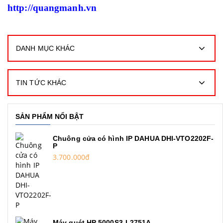
http://quangmanh.vn
DANH MỤC KHÁC
TIN TỨC KHÁC
SẢN PHẨM NỔI BẬT
Chuông cửa có hình IP DAHUA DHI-VTO2202F-
P
3.700.000đ
Máy quét HP 5000S3-L2751A