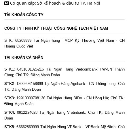
Cơ quan cấp: Sở kế hoạch & đầu tư TP. Hà Nội
TÀI KHOẢN CÔNG TY
CÔNG TY TNHH KỸ THUẬT CÔNG NGHỆ TECH VIỆT NAM
STK: 68209999 Tại Ngân hàng TMCP Kỹ Thương Việt Nam - CN
Hoàng Quốc Việt
TÀI KHOẢN CÁ NHÂN
STK1
: 0451001326216 Tại Ngân Hàng Vietcombank TW-CN Thành
Công; Chủ TK: Đặng Mạnh Đoàn
STK2
: 1300206158899 Tại Ngân Hàng Agribank - CN Thăng Long; Chủ
TK: Đặng Mạnh Đoàn
STK3
: 19910000798136 Tại Ngân Hàng BIDV - CN Hồng Hà; Chủ TK:
Đặng Mạnh Đoàn
STK4:
0912224028 Tại Ngân hàng Vietinbank; Chủ TK: Đặng Mạnh
Đoàn
STK5
: 66662869999 Tại Ngân Hàng VPBank - VPBank Mỹ Đình; Chủ