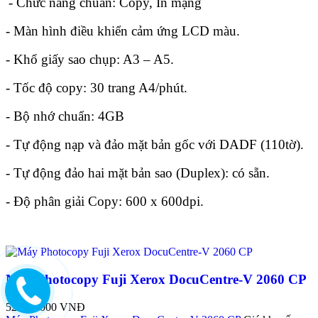
- Chức năng chuẩn: Copy, In mạng
- Màn hình điều khiển cảm ứng LCD màu.
- Khổ giấy sao chụp: A3 – A5.
- Tốc độ copy: 30 trang A4/phút.
- Bộ nhớ chuẩn: 4GB
- Tự động nạp và đảo mặt bản gốc với DADF (110tờ).
- Tự động đảo hai mặt bản sao (Duplex): có sẵn.
- Độ phân giải Copy: 600 x 600dpi.
Máy Photocopy Fuji Xerox DocuCentre-V 2060 CP
52.900.000 VNĐ