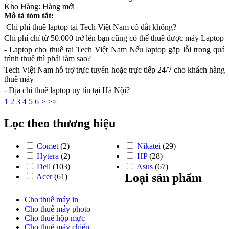
Kho Hàng:
Hàng mới
Mô tả tóm tắt:
Chi phí thuê laptop tại Tech Việt Nam có đắt không?
Chi phí chỉ từ 50.000 trở lên bạn cũng có thể thuê được máy Laptop
- Laptop cho thuê tại Tech Việt Nam Nếu laptop gặp lỗi trong quá
trình thuê thì phải làm sao?
Tech Việt Nam hỗ trợ trực tuyến hoặc trực tiếp 24/7 cho khách hàng
thuê máy
- Địa chỉ thuê laptop uy tín tại Hà Nội?
1
2
3
4
5
6
>
>>
Lọc theo thương hiệu
Comet
(2)
Nikatei
(29)
Hytera
(2)
HP
(28)
Dell
(103)
Asus
(67)
Loại sản phẩm
Acer
(61)
Cho thuê máy in
Cho thuê máy photo
Cho thuê hộp mực
Cho thuê máy chiếu