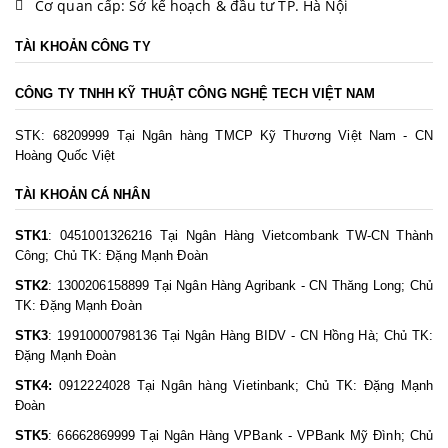
Cơ quan cấp: Sở kế hoạch & đầu tư TP. Hà Nội
TÀI KHOẢN CÔNG TY
CÔNG TY TNHH KỸ THUẬT CÔNG NGHỆ TECH VIỆT NAM
STK: 68209999 Tại Ngân hàng TMCP Kỹ Thương Việt Nam - CN
Hoàng Quốc Việt
TÀI KHOẢN CÁ NHÂN
STK1
: 0451001326216 Tại Ngân Hàng Vietcombank TW-CN Thành
Công; Chủ TK: Đặng Mạnh Đoàn
STK2
: 1300206158899 Tại Ngân Hàng Agribank - CN Thăng Long; Chủ
TK: Đặng Mạnh Đoàn
STK3
: 19910000798136 Tại Ngân Hàng BIDV - CN Hồng Hà; Chủ TK:
Đặng Mạnh Đoàn
STK4:
0912224028 Tại Ngân hàng Vietinbank; Chủ TK: Đặng Mạnh
Đoàn
STK5
: 66662869999 Tại Ngân Hàng VPBank - VPBank Mỹ Đình; Chủ