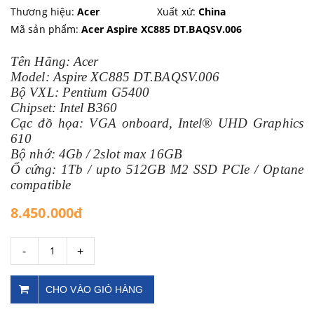
Thương hiệu:
Acer
Xuất xứ:
China
Mã sản phẩm:
Acer Aspire XC885 DT.BAQSV.006
Tên Hãng: Acer
Model: Aspire XC885 DT.BAQSV.006
Bộ VXL: Pentium G5400
Chipset: Intel B360
Cạc đồ họa: VGA onboard, Intel® UHD Graphics
610
Bộ nhớ: 4Gb / 2slot max 16GB
Ổ cứng: 1Tb / upto 512GB M2 SSD PCIe / Optane
compatible
8.450.000đ
-
+
CHO VÀO GIỎ HÀNG