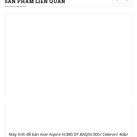
SẢN PHẨM LIÊN QUAN
Máy tính để bàn Acer Aspire XC885 DT.BAQSV.005/ Celeron/ 4Gb/